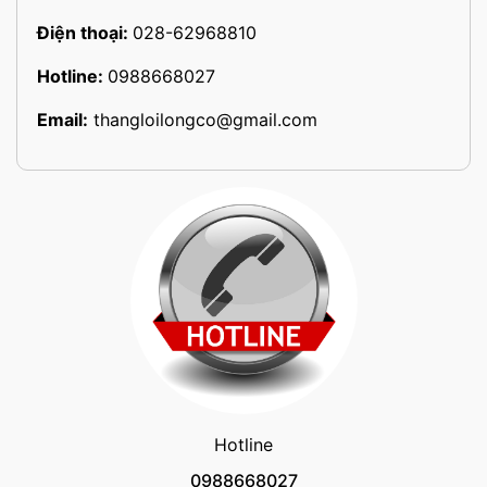
Điện thoại:
028-62968810
Hotline:
0988668027
Email:
thangloilongco@gmail.com
Hotline
0988668027