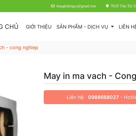
thangloilongco@gmail.com
78/29 Trần Thị 
G CHỦ
GIỚI THIỆU
SẢN PHẨM - DỊCH VỤ
LIÊN H
ch - cong nghiep
May in ma vach - Cong
Liên hệ:
0988668027
- Hotli