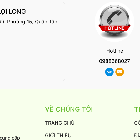
ỢI LONG
ũ), Phường 15, Quận Tân
Hotline
0988668027
VỀ CHÚNG TÔI
T
TRANG CHỦ
C
GIỚI THIỆU
Đị
 cung cấp