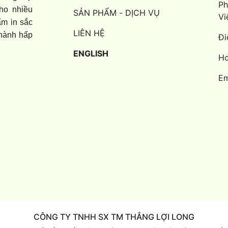
Ph
ho nhiều
SẢN PHẨM - DỊCH VỤ
Vi
ẩm in sắc
LIÊN HỆ
thành hấp
Đi
ENGLISH
Ho
Em
CÔNG TY TNHH SX TM THẮNG LỢI LONG