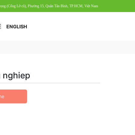
Trọng (Cống Lở cũ), Phường 15, Quận Tân Bình, TP.HCM, Việt Nam
Ệ
ENGLISH
 nghiep
ne