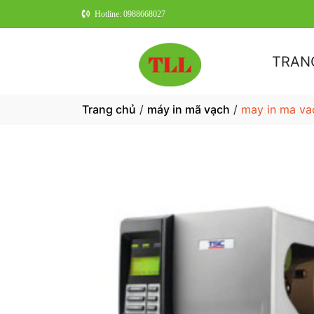
Hotline: 0988668027
TRAN
Trang chủ
/
máy in mã vạch
/
may in ma va