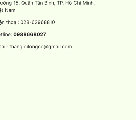
ường 15, Quận Tân Bình, TP. Hồ Chí Minh,
ệt Nam
ện thoại:
028-62968810
tline:
0988668027
ail:
thangloilongco@gmail.com