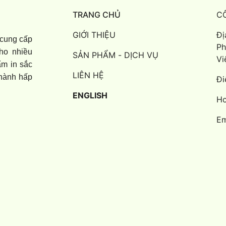
TRANG CHỦ
C
GIỚI THIỆU
Đị
 cung cấp
Ph
ho nhiều
SẢN PHẨM - DỊCH VỤ
Vi
ẩm in sắc
LIÊN HỆ
thành hấp
Đi
ENGLISH
Ho
Em