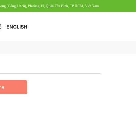
Trọng (Cống Lở cũ), Phường 15, Quận Tân Bình, TP.HCM, Việt Nam
Ệ
ENGLISH
ne