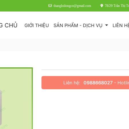
thangloilongco@gmail.com
78/29 Trần Thị 
G CHỦ
GIỚI THIỆU
SẢN PHẨM - DỊCH VỤ
LIÊN H
Liên hệ:
0988668027
- Hotli