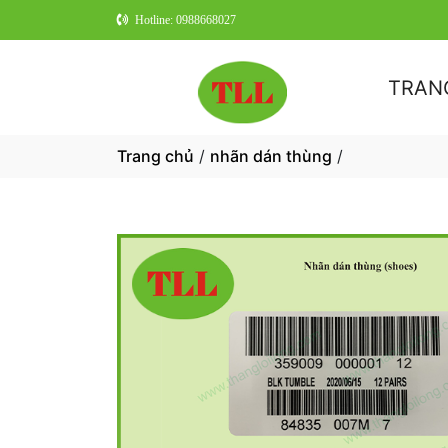
Hotline: 0988668027
TRAN
Trang chủ
/
nhãn dán thùng
/