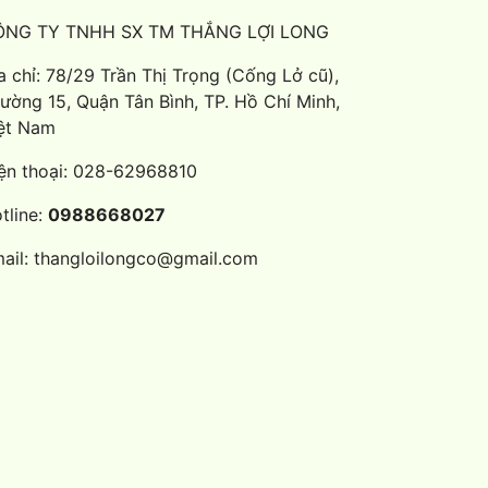
ÔNG TY TNHH SX TM THẮNG LỢI LONG
a chỉ: 78/29 Trần Thị Trọng (Cống Lở cũ),
ường 15, Quận Tân Bình, TP. Hồ Chí Minh,
ệt Nam
ện thoại:
028-62968810
tline:
0988668027
ail:
thangloilongco@gmail.com