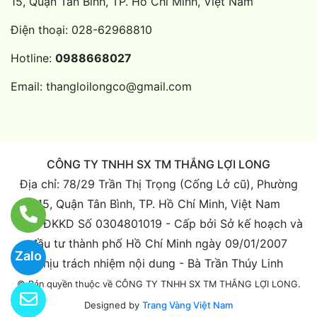
15, Quận Tân Bình, TP. Hồ Chí Minh, Việt Nam
Điện thoại:
028-62968810
Hotline:
0988668027
Email:
thangloilongco@gmail.com
CÔNG TY TNHH SX TM THẮNG LỢI LONG
Địa chỉ: 78/29 Trần Thị Trọng (Cống Lở cũ), Phường
15, Quận Tân Bình, TP. Hồ Chí Minh, Việt Nam
Giấy ĐKKD Số 0304801019 - Cấp bởi Sở kế hoạch và
đầu tư thành phố Hồ Chí Minh ngày 09/01/2007
Zalo
Chịu trách nhiệm nội dung - Bà Trần Thúy Linh
© Bản quyền thuộc về CÔNG TY TNHH SX TM THẮNG LỢI LONG.
Designed by
Trang Vàng Việt Nam