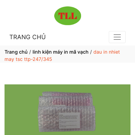
TRANG CHỦ
Trang chủ
/
linh kiện máy in mã vạch
/
dau in nhiet
may tsc ttp-247/345