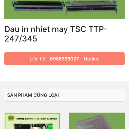
Dau in nhiet may TSC TTP-
247/345
Liên hệ:
0988668027
- Hotline
SẢN PHẨM CÙNG LOẠI