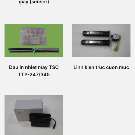
giay (sensor)
Linh kien truc cuon muc
Dau in nhiet may TSC
TTP-247/345