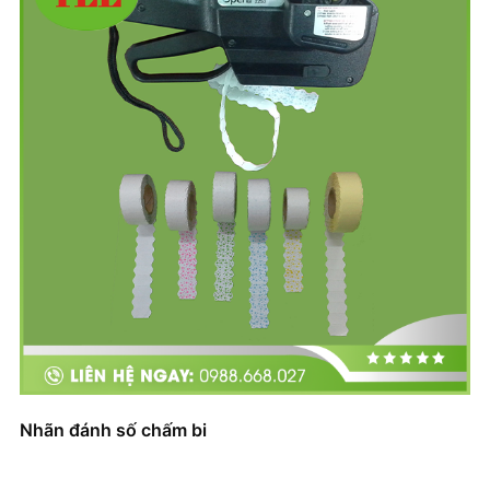
Dau in may ma vach TSC TTP-344M
+ Mở nhóm...
Nhãn đánh số chấm bi